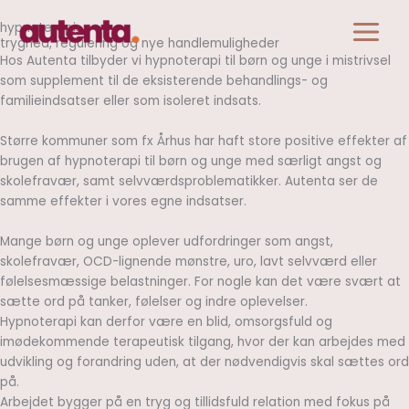
Skip
hypnoterapi
.
to
tryghed, regulering og nye handlemuligheder
content
Hos Autenta tilbyder vi hypnoterapi til børn og unge i mistrivsel
som supplement til de eksisterende behandlings- og
familieindsatser eller som isoleret indsats.
Større kommuner som fx Århus har haft store positive effekter af
brugen af hypnoterapi til børn og unge med særligt angst og
skolefravær, samt selvværdsproblematikker. Autenta ser de
samme effekter i vores egne indsatser.
Mange børn og unge oplever udfordringer som angst,
skolefravær, OCD-lignende mønstre, uro, lavt selvværd eller
følelsesmæssige belastninger. For nogle kan det være svært at
sætte ord på tanker, følelser og indre oplevelser.
Hypnoterapi kan derfor være en blid, omsorgsfuld og
imødekommende terapeutisk tilgang, hvor der kan arbejdes med
udvikling og forandring uden, at der nødvendigvis skal sættes ord
på.
Arbejdet bygger på en tryg og tillidsfuld relation med fokus på