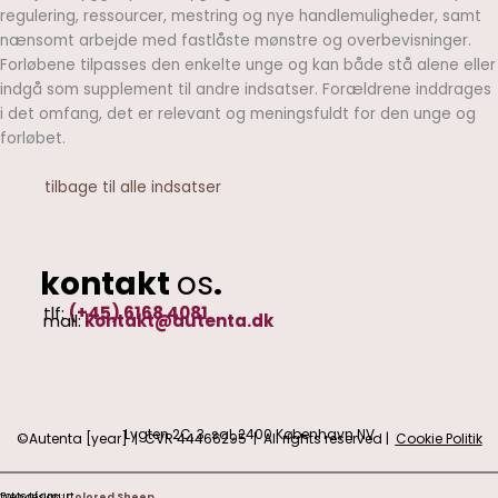
regulering, ressourcer, mestring og nye handlemuligheder, samt
nænsomt arbejde med fastlåste mønstre og overbevisninger.
Forløbene tilpasses den enkelte unge og kan både stå alene eller
indgå som supplement til andre indsatser. Forældrene inddrages
i det omfang, det er relevant og meningsfuldt for den unge og
forløbet.
tilbage til alle indsatser
kontakt
os
.
tlf:
(+45) 6168 4081​
mail:
kontakt@autenta.dk​​
Lygten 2C, 3. sal, 2400 København NV
©Autenta [year] | CVR 44466295 | All rights reserved |
Cookie Politik
Fotos af apsurt
Web design:
Colored Sheep