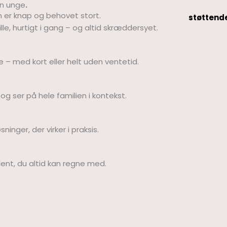
en unge
.
n er knap og behovet stort.
støttend
e, hurtigt i gang – og altid skræddersyet.
 – med kort eller helt uden ventetid.
og ser på hele familien i kontekst.
nger, der virker i praksis.
ent, du altid kan regne med.