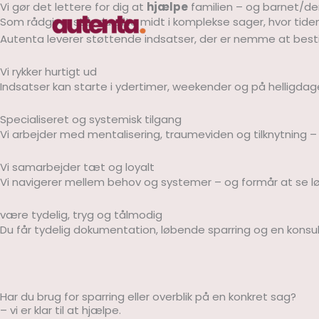
Vi gør det lettere for dig at
hjælpe
familien – og barnet/d
Skip
Som rådgiver står du ofte midt i komplekse sager, hvor tide
to
Autenta leverer støttende indsatser, der er nemme at bestill
content
Vi rykker hurtigt ud
Indsatser kan starte i ydertimer, weekender og på helligdage
Specialiseret og systemisk tilgang
Vi arbejder med mentalisering, traumeviden og tilknytning – 
Vi samarbejder tæt og loyalt
Vi navigerer mellem behov og systemer – og formår at se løsni
være tydelig, tryg og tålmodig
Du får tydelig dokumentation, løbende sparring og en konsul
Har du brug for sparring eller overblik på en konkret sag?
– vi er klar til at hjælpe.