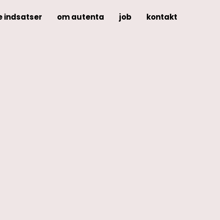
e indsatser
om autenta
job
kontakt